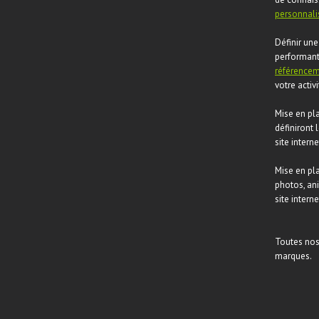
personnali
Définir une
performan
référence
votre activ
Mise en pl
définiront 
site interne
Mise en pla
photos, an
site interne
Toutes nos
marques.