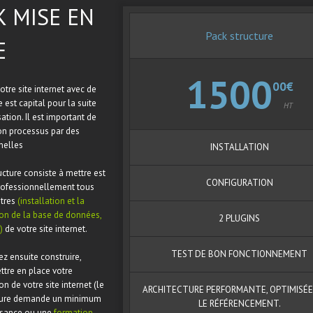
K MISE EN
Pack structure
E
1500
00€
tre site internet avec de
est capital pour la suite
HT
sation. Il est important de
bon processus par des
nelles
INSTALLATION
ucture consiste à mettre est
CONFIGURATION
rofessionnellement tous
ètres
(installation et la
ion de la base de données,
2 PLUGINS
)
de votre site internet.
TEST DE BON FONCTIONNEMENT
z ensuite construire,
ttre en place votre
on de votre site internet (le
ARCHITECTURE PERFORMANTE, OPTIMISÉE
cture demande un minimum
LE RÉFÉRENCEMENT.
ssance ou une
formation