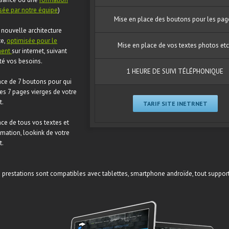
sée par notre équipe
)
Mise en place des boutons pour les pag
 nouvelle architecture
te,
optimisée pour le
Mise en place de vos textes photos etc
ment
sur internet, suivant
ité vos besoins.
1 HEURE DE SUIVI TÉLÉPHONIQUE
ace de 7 boutons pour qui
les 7 pages vierges de votre
t.
TARIF SITE INETRNET
ce de tous vos textes et
imation, lookink de votre
t.
 prestations sont compatibles avec tablettes, smartphone androïde, tout suppor