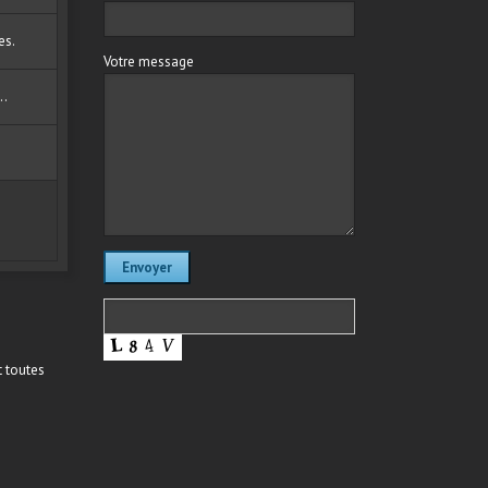
es.
Votre message
..
t toutes