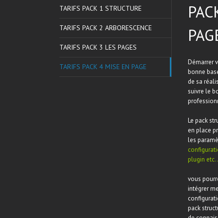
PAC
TARIFS PACK 1 STRUCTURE
TARIFS PACK 2 ARBORESCENCE
PAG
TARIFS PACK 3 LES PAGES
Démarrer vo
TARIFS PACK 4 MISE EN PAGE
bonne base 
de sa réali
suivre le 
profession
Le pack str
en place p
les param
configurat
plugin etc..
vous pourre
intégrer me
configurati
pack stru
de connai